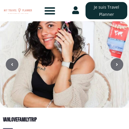
Je suis Travel
Planner
Vanlovefamilytrip